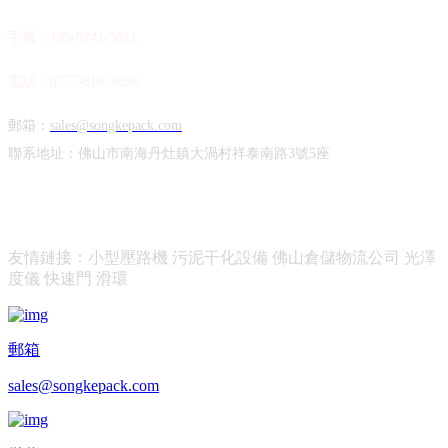
手機：189-0241-3611
電話：0757-81859859
郵箱：
sales@songkepack.com
聯系地址：佛山市南海丹灶鎮大渦村祥泰南路3號5座
友情鏈接：
小型壓路機
污泥干化設備
佛山倉儲物流公司
光澤
度儀
快速門
滑環
郵箱
sales@songkepack.com