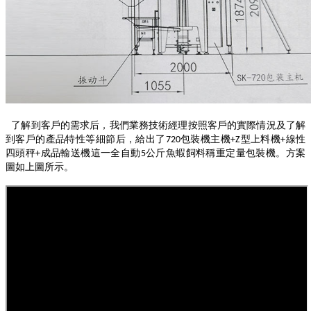
了解到客戶的需求后，我們業務技術經理按照客戶的實際情況及了解
到客戶的產品特性等細節后，給出了
包裝機主機
型上料機
線性
720
+Z
+
四頭秤
成品輸送機這一全自動
公斤魚蝦飼料稱重定量包裝機。方案
+
5
圖如上圖所示。