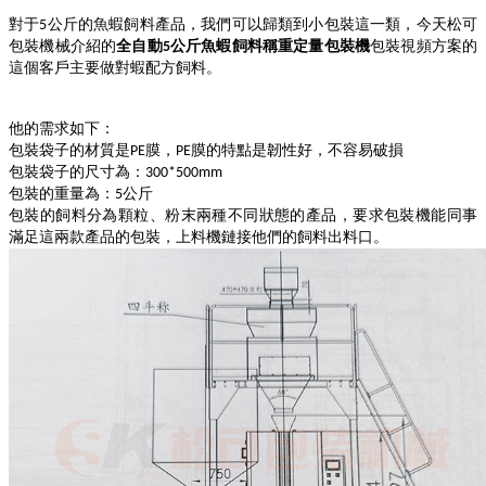
對于
公斤的魚蝦飼料產品，我們可以歸類到小包裝這一類，今天松可
5
包裝機械介紹的
全自動
公斤魚蝦飼料稱重定量包裝機
包裝視頻方案的
5
這個客戶主要做對蝦配方飼料。
他的需求如下：
包裝袋子的材質是
膜，
膜的特點是韌性好，不容易破損
PE
PE
包裝袋子的尺寸為：
300*500mm
包裝的重量為：
公斤
5
包裝的飼料分為顆粒、粉末兩種不同狀態的產品，要求包裝機能同事
滿足這兩款產品的包裝，上料機鏈接他們的飼料出料口。