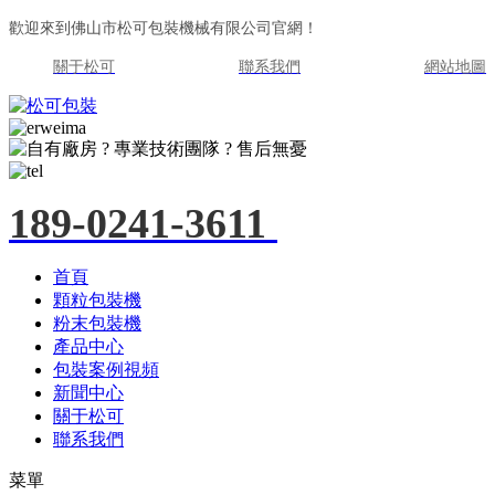
歡迎來到佛山市松可包裝機械有限公司官網！
關于松可
聯系我們
網站地圖
189-0241-3611
首頁
顆粒包裝機
粉末包裝機
產品中心
包裝案例視頻
新聞中心
關于松可
聯系我們
菜單