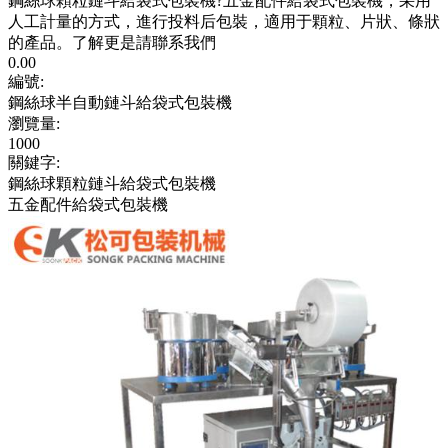
鋼絲球顆粒鏈斗給袋式包裝機?五金配件給袋式包裝機，采用
人工計量的方式，進行投料后包裝，適用于顆粒、片狀、條狀
的產品。了解更是請聯系我們
0.00
編號:
鋼絲球半自動鏈斗給袋式包裝機
瀏覽量
:
1000
關鍵字
:
鋼絲球顆粒鏈斗給袋式包裝機
五金配件給袋式包裝機