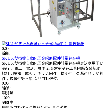
0.00
編號:
SK-L60雙振盤自動化五金螺絲配件計量包裝機
SK-L60雙振盤自動化五金螺絲配件計量包裝機廣泛應用于食
品行 、電工、電器、燈 和五金建材制造工業附屬安裝螺絲，
螺釘，螺槍，螺母， 圈，緊固件，標準件，金屬產品，塑料
件，橡膠件等不規 產品自動包裝。
0.00
編號:
瀏覽量
:
1000
關鍵字
:
雙振盤自動化五金螺絲配件計量包裝機