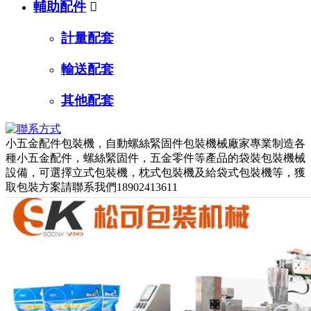
輔助配件

計量配套
輸送配套
其他配套
小五金配件包裝機，自動螺絲緊固件包裝機械廠家專業制造各
種小五金配件，螺絲緊固件，五金零件等產品的袋裝包裝機械
設備，可選擇立式包裝機，枕式包裝機及給袋式包裝機等，獲
取包裝方案請聯系我們18902413611