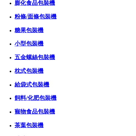
膨化食品包裝機
粉條/面條包裝機
糖果包裝機
小型包裝機
五金螺絲包裝機
枕式包裝機
給袋式包裝機
飼料/化肥包裝機
寵物食品包裝機
茶葉包裝機