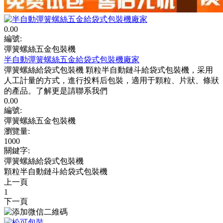
0.00
編號:
彈簧螺絲五金包裝機
半自動彈簧螺絲五金給袋式包裝機廠家
彈簧螺絲給袋式包裝機 顆粒半自動鏈斗給袋式包裝機，采用
人工計量的方式，進行投料后包裝，適用于顆粒、片狀、條狀
的產品。了解更是請聯系我們
0.00
編號:
彈簧螺絲五金包裝機
瀏覽量
:
1000
關鍵字
:
彈簧螺絲給袋式包裝機
顆粒半自動鏈斗給袋式包裝機
上一頁
1
下一頁