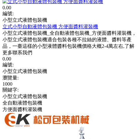
0.00
編號:
小型立式液體包裝機
立式小型自動液體包裝機 方便面醬料灌裝機
小型立式液體包裝機_全自動液體包裝機_方便面醬料灌裝機，
小型立式液體包裝機適合包裝各種不拉絲的液體、醬料等產
品，一臺這樣的小型液體醬料包裝機價格大概2-4萬左右,了解
更多聯系我們
0.00
編號:
小型立式液體包裝機
瀏覽量
:
1000
關鍵字
:
小型立式液體包裝機
全自動液體包裝機
方便面醬料灌裝機