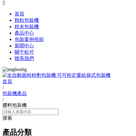

首頁
顆粒包裝機
粉末包裝機
產品中心
包裝案例視頻
新聞中心
關于松可
聯系我們
首頁
/
包裝機產品
/
醬料包裝機
搜索
產品分類