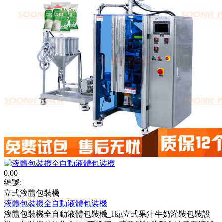
0.00
編號:
立式液體包裝機
液體包裝機全自動液體包裝機
液體包裝機全自動液體包裝機_1kg立式果汁牛奶灌裝包裝設