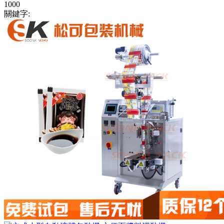
1000
關鍵字
: