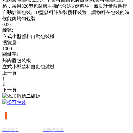
格，采用320型包裝機主機配合U型儲料斗、氣動計量泵進行
自動計量包裝。U型儲料斗加裝攪拌裝置，讓物料在包裝的時
候能夠均勻包裝
0.00
編號:
立式小型醬料自動包裝機
瀏覽量
:
1000
關鍵字
:
烤肉醬包裝機
立式小型醬料自動包裝機
上一頁
1
2
下一頁
▎
網站導航
松可首頁
冰塊包裝機