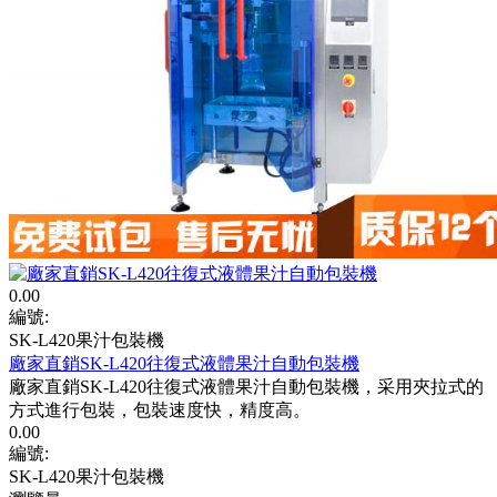
0.00
編號:
SK-L420果汁包裝機
廠家直銷SK-L420往復式液體果汁自動包裝機
廠家直銷SK-L420往復式液體果汁自動包裝機，采用夾拉式的
方式進行包裝，包裝速度快，精度高。
0.00
編號:
SK-L420果汁包裝機