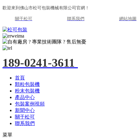
歡迎來到佛山市松可包裝機械有限公司官網！
關于松可
聯系我們
網站地圖
189-0241-3611
首頁
顆粒包裝機
粉末包裝機
產品中心
包裝案例視頻
新聞中心
關于松可
聯系我們
菜單