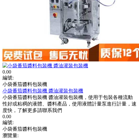
0.00
編號:
小袋番茄醬料包裝機
小袋番茄醬料包裝機 醬油灌裝包裝機
小袋番茄醬料包裝機 醬油灌裝包裝機，使用于包裝各種流動
性好或粘稠的液體、醬料產品，使用液體計量泵進行計量，速
度快，了解更多請聯系我們
0.00
編號:
小袋番茄醬料包裝機
瀏覽量
: