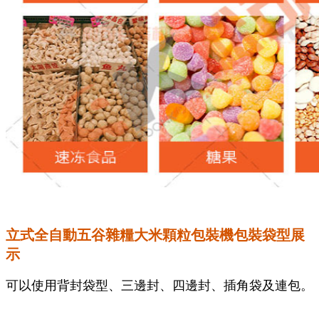
立式全自動五谷雜糧大米顆粒包裝機包裝袋型展
示
可以使用背封袋型、三邊封、四邊封、插角袋及連包。