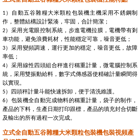
）自動五谷雜糧大米顆粒包裝機主機采用不銹鋼制
1
作，整體結構設計緊湊，牢固，合計簡潔；
）采用光電眼控制系統，步進電機拉膜，電機帶有剎
2
車功能，避免浪費耗材，性能穩定可靠，噪音更低；
）采用變頻調速，運行更加的穩定，噪音更低，故障
3
率低；
）采用線性四頭組合秤進行稱重計量，微電腦控制系
4
統，采用雙振動給料，數字式傳感器使精確計量瞬間得
以實現。
）四頭秤計量斗能快速拆卸，便于清洗維護。
5
）包裝機全自動完成物料的稱重計量，袋子的制作，
6
產品的下料，生產日期打印跟標，產品的填充封合切斷
及輸出的所有過程一次完成。
立式全自動五谷雜糧大米顆粒包裝機包裝視頻產