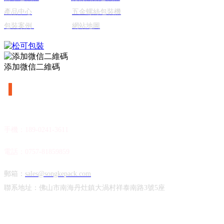
產品中心
五金螺絲包裝機
包裝案例
網站地圖
添加微信二維碼
▎
聯系我們
手機：189-0241-3611
電話：0757-81859859
郵箱：
sales@songkepack.com
聯系地址：佛山市南海丹灶鎮大渦村祥泰南路3號5座