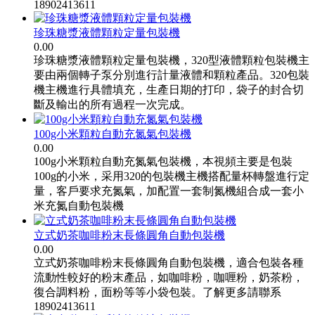
18902413611
珍珠糖漿液體顆粒定量包裝機
0.00
珍珠糖漿液體顆粒定量包裝機，320型液體顆粒包裝機主
要由兩個轉子泵分別進行計量液體和顆粒產品。320包裝
機主機進行具體填充，生產日期的打印，袋子的封合切
斷及輸出的所有過程一次完成。
100g小米顆粒自動充氮氣包裝機
0.00
100g小米顆粒自動充氮氣包裝機，本視頻主要是包裝
100g的小米，采用320的包裝機主機搭配量杯轉盤進行定
量，客戶要求充氮氣，加配置一套制氮機組合成一套小
米充氮自動包裝機
立式奶茶咖啡粉末長條圓角自動包裝機
0.00
立式奶茶咖啡粉末長條圓角自動包裝機，適合包裝各種
流動性較好的粉末產品，如咖啡粉，咖喱粉，奶茶粉，
復合調料粉，面粉等等小袋包裝。了解更多請聯系
18902413611