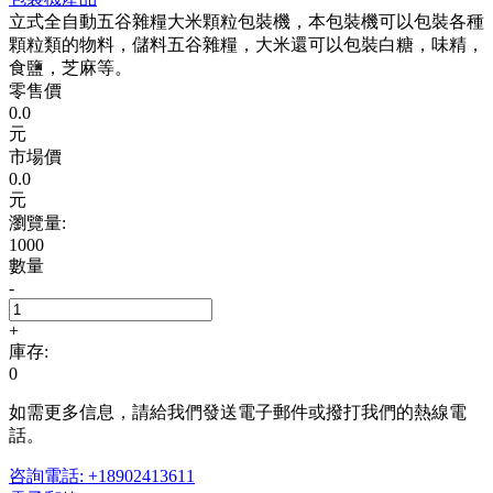
立式全自動五谷雜糧大米顆粒包裝機，本包裝機可以包裝各種
顆粒類的物料，儲料五谷雜糧，大米還可以包裝白糖，味精，
食鹽，芝麻等。
零售價
0.0
元
市場價
0.0
元
瀏覽量:
1000
數量
-
+
庫存:
0
如需更多信息，請給我們發送電子郵件或撥打我們的熱線電
話。
咨詢電話: +18902413611