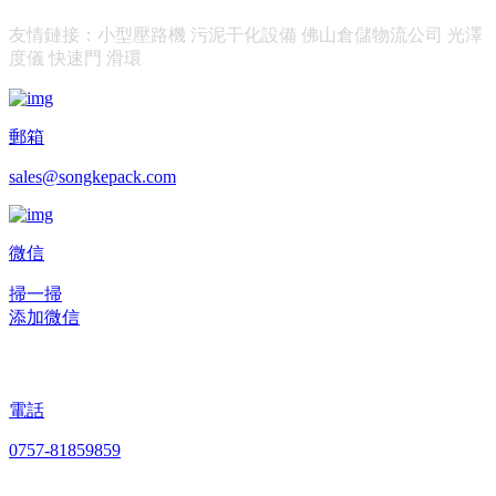
友情鏈接：
小型壓路機
污泥干化設備
佛山倉儲物流公司
光澤
度儀
快速門
滑環
郵箱
sales@songkepack.com
微信
掃一掃
添加微信
電話
0757-81859859