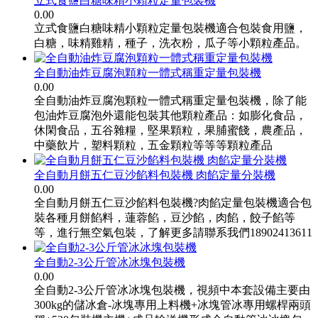
立式食鹽白糖味精小顆粒定量包裝機
0.00
立式食鹽白糖味精小顆粒定量包裝機適合包裝食用鹽，
白糖，味精雞精，種子，洗衣粉，瓜子等小顆粒產品。
全自動油炸豆腐泡顆粒一體式稱重定量包裝機
0.00
全自動油炸豆腐泡顆粒一體式稱重定量包裝機，除了能
包油炸豆腐泡外還能包裝其他顆粒產品：如膨化食品，
休閑食品，五谷雜糧，堅果顆粒，果脯蜜餞，農產品，
中藥飲片，塑料顆粒，五金顆粒等等等顆粒產品
全自動月餅五仁豆沙餡料包裝機 肉餡定量分裝機
0.00
全自動月餅五仁豆沙餡料包裝機?肉餡定量包裝機適合包
裝各種月餅餡料，蓮蓉餡，豆沙餡，肉餡，餃子餡等
等，進行無空氣包裝，了解更多請聯系我們18902413611
全自動2-3公斤管冰冰塊包裝機
0.00
全自動2-3公斤管冰冰塊包裝機，視頻中本套設備主要由
300kg的儲冰倉-冰塊專用上料機+冰塊管冰專用螺桿兩頭